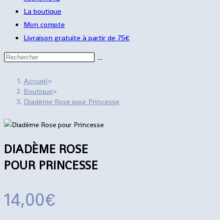
the
La boutique
search
Mon compte
panel.
Livraison gratuite à partir de 75€
Rechercher
sur
Accueil
>
ce
Boutique
>
site
Diadème Rose pour Princesse
DIADÈME ROSE
POUR PRINCESSE
14,00
€