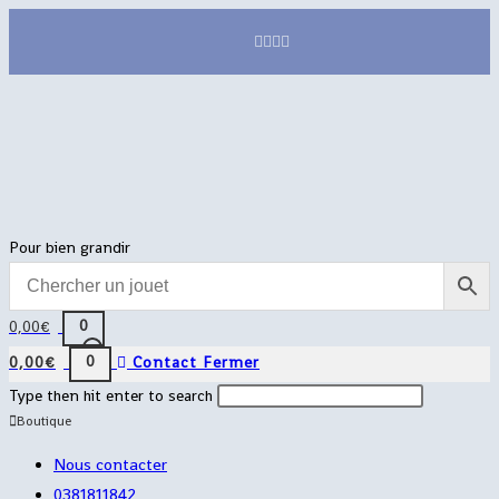
Skip
to
content
Pour bien grandir
0
0,00
€
0
0,00
€
Contact
Fermer
Rechercher
Press
Type then hit enter to search
sur
Boutique
Escape
ce
to
Nous contacter
site
close
0381811842