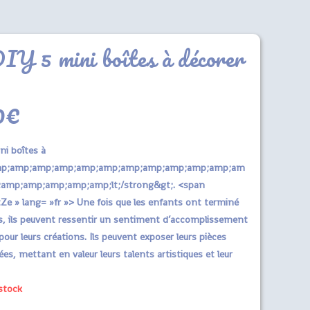
IY 5 mini boîtes à décorer
0
€
ni boîtes à
mp;amp;amp;amp;amp;amp;amp;amp;amp;amp;amp;am
amp;amp;amp;amp;amp;lt;/strong&gt;. <span
Ze » lang= »fr »>
Une fois que les enfants ont terminé
ts, ils peuvent ressentir un sentiment d’accomplissement
 pour leurs créations.
Ils peuvent exposer leurs pièces
es, mettant en valeur leurs talents artistiques et leur
stock