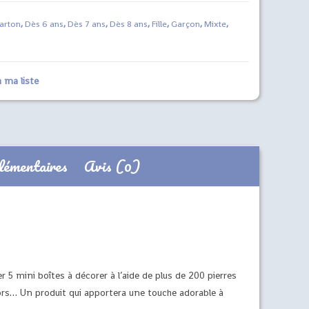
arton
,
Dès 6 ans
,
Dès 7 ans
,
Dès 8 ans
,
Fille
,
Garçon
,
Mixte
,
 ma liste
lémentaires
Avis (0)
er 5 mini boîtes à décorer à l’aide de plus de 200 pierres
sors… Un produit qui apportera une touche adorable à