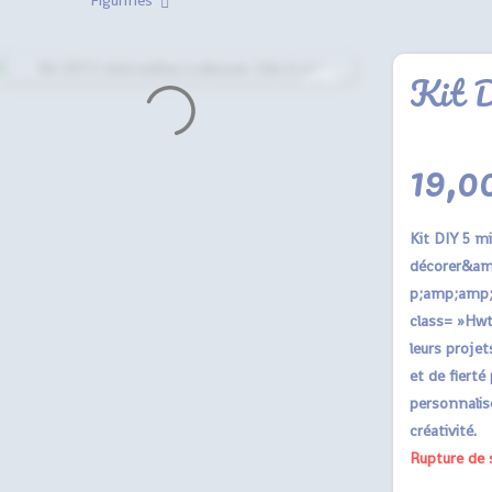
Figurines
Kit D
19,0
Kit DIY 5 mi
décorer&a
p;amp;amp;
class= »Hwt
leurs proje
et de fierté
personnalisé
créativité.
Rupture de 