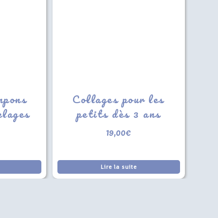
mpons
Collages pour les
elages
petits dès 3 ans
19,00
€
Lire la suite