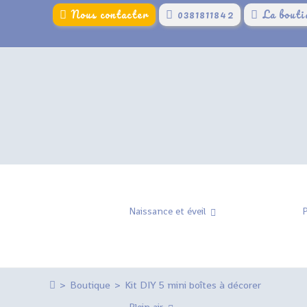
Skip
Nous contacter
0381811842
La bouti
to
content
Naissance et éveil
P
>
Boutique
>
Kit DIY 5 mini boîtes à décorer