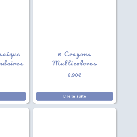
saïque
6 Crayons
ndaires
Multicolores
6,90
€
Lire la suite