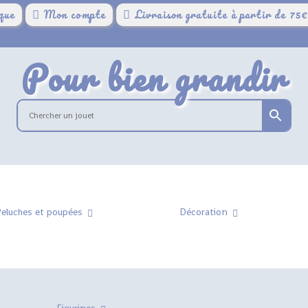
que
Mon compte
Livraison gratuite à partir de 75
Pour bien grandir
eluches et poupées
Décoration