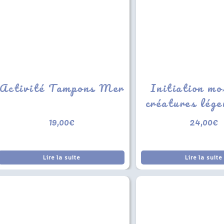
Activité Tampons Mer
Initiation mo
créatures lége
19,00
€
24,00
€
Lire la suite
Lire la suite