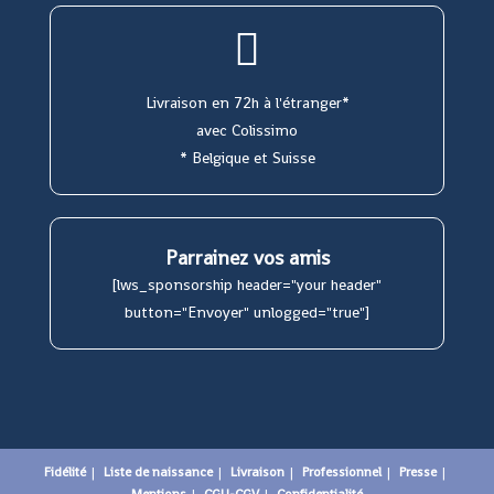
Livraison en 72h à l'étranger*
avec Colissimo
* Belgique et Suisse
Parrainez vos amis
[lws_sponsorship header="your header"
button="Envoyer" unlogged="true"]
Fidélité
Liste de naissance
Livraison
Professionnel
Presse
Mentions
CGU-CGV
Confidentialité