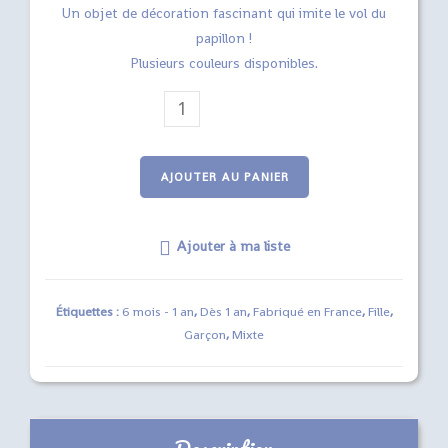
Un objet de décoration fascinant qui imite le vol du
papillon !
Plusieurs couleurs disponibles.
quantité
de
Papillon
Suspendu
AJOUTER AU PANIER
en
Vol
Ajouter à ma liste
Perpétuel
Étiquettes :
6 mois - 1 an
,
Dès 1 an
,
Fabriqué en France
,
Fille
,
Garçon
,
Mixte
Description