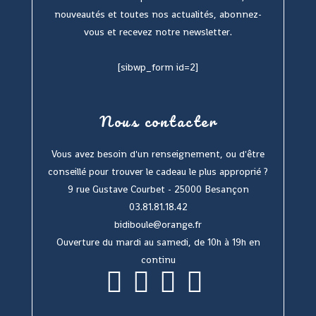
nouveautés et toutes nos actualités, abonnez-
vous et recevez notre newsletter.
[sibwp_form id=2]
Nous contacter
Vous avez besoin d'un renseignement, ou d'être
conseillé pour trouver le cadeau le plus approprié ?
9 rue Gustave Courbet - 25000 Besançon
03.81.81.18.42
bidiboule@orange.fr
Ouverture du mardi au samedi, de 10h à 19h en
continu
S’ouvre
S’ouvre
S’ouvre
S’ouvre
dans
dans
dans
dans
un
un
un
un