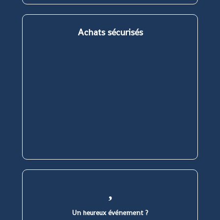
nouvel
nouvel
nouvel
nouvel
onglet
onglet
onglet
onglet
Achats sécurisés
Un heureux événement ?