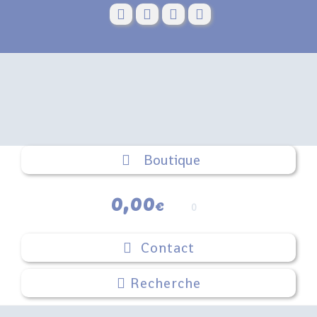
Skip
to
content
Boutique
0,00
€
0
Contact