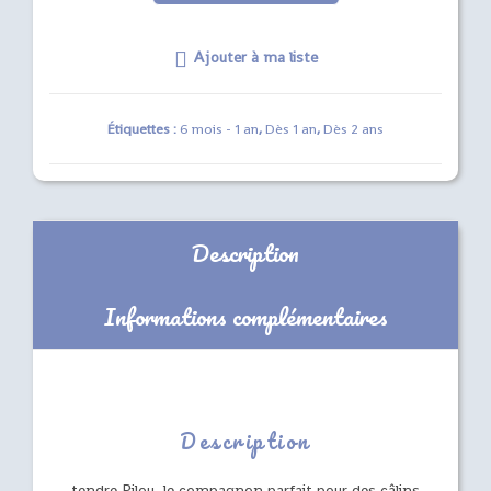
Pilou
bleu
Ajouter à ma liste
(en
boîte)
Puce
Étiquettes :
6 mois - 1 an
,
Dès 1 an
,
Dès 2 ans
&
Pilou
Description
Informations complémentaires
Description
tendre Pilou, le compagnon parfait pour des câlins