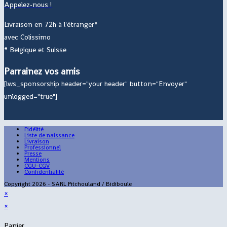
Appelez-nous !
Livraison en 72h à l'étranger*
avec Colissimo
* Belgique et Suisse
Parrainez vos amis
[lws_sponsorship header="your header" button="Envoyer"
unlogged="true"]
Fidélité
Liste de naissance
Livraison
Professionnel
Presse
Mentions
CGU-CGV
Confidentialité
Copyright 2026 - SARL Pitchouland / Bidiboule
×
×
Panier