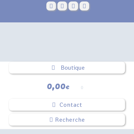
Skip
to
content
Boutique
0,00
€
0
Contact