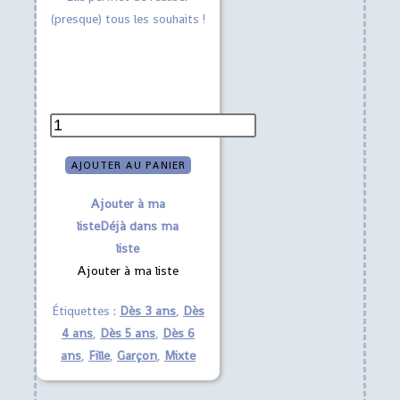
(presque) tous les souhaits !
quantité
de
AJOUTER AU PANIER
Baguette
arc-
Ajouter à ma
en-
liste
Déjà dans ma
ciel
liste
paillettes
Ajouter à ma liste
dorées
Étiquettes :
Dès 3 ans
,
Dès
4 ans
,
Dès 5 ans
,
Dès 6
ans
,
Fille
,
Garçon
,
Mixte