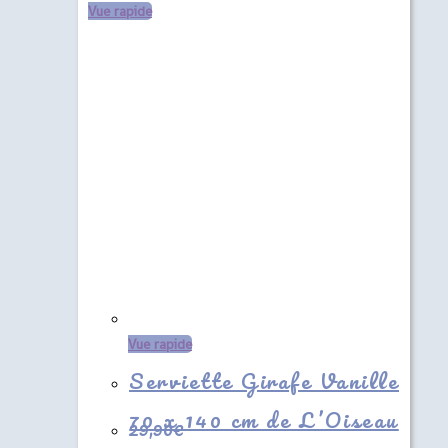
Vue rapide
Vue rapide
Serviette Girafe Vanille
70 x 140 cm de L’Oiseau
29,90
€