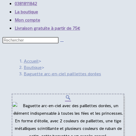
search
0381811842
panel.
La boutique
Mon compte
Livraison gratuite à partir de 75€
Rechercher
sur
ce
Accueil
>
site
Boutique
>
Baguette arc-en-ciel paillettes dorées