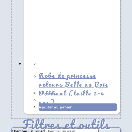
Robe de princesse
velours Belle au Bois
45,00
€
Dormant (taille 3-4
ans)
Ajouter au panier
Filtres et outils
Chercher un jouet