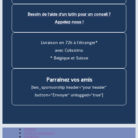
Besoin de l'aide d'un lutin pour un conseil ?
Appelez-nous !
Livraison en 72h à l'étranger*
avec Colissimo
* Belgique et Suisse
Parrainez vos amis
[lws_sponsorship header="your header"
button="Envoyer" unlogged="true"]
Fidélité
Liste de naissance
Livraison