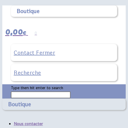
Boutique
0,00
€
0
Contact
Fermer
Rechercher
Type then hit enter to search
sur
Press
ce
Escape
Boutique
site
to
close
the
Nous contacter