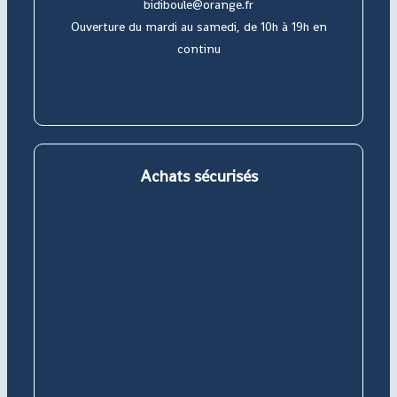
bidiboule@orange.fr
Ouverture du mardi au samedi, de 10h à 19h en
continu
S’ouvre
S’ouvre
S’ouvre
S’ouvre
dans
dans
dans
dans
un
un
un
un
nouvel
nouvel
nouvel
nouvel
Achats sécurisés
onglet
onglet
onglet
onglet