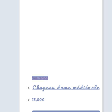
Vue rapide
Chapeau dame médiévale
15,00
€