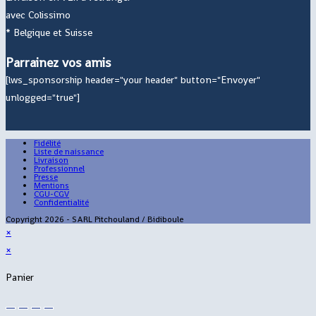
avec Colissimo
* Belgique et Suisse
Parrainez vos amis
[lws_sponsorship header="your header" button="Envoyer"
unlogged="true"]
Fidélité
Liste de naissance
Livraison
Professionnel
Presse
Mentions
CGU-CGV
Confidentialité
Copyright 2026 - SARL Pitchouland / Bidiboule
×
×
Panier