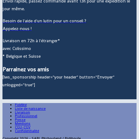
Envoi rapide, passez commande avant 13h pour une expédition le
jour même.
Besoin de l'aide d'un lutin pour un conseil ?
Appelez-nous !
Livraison en 72h à l'étranger*
avec Colissimo
* Belgique et Suisse
Parrainez vos amis
[lws_sponsorship header="your header" button="Envoyer"
unlogged="true"]
Fidélité
Liste de naissance
Livraison
Professionnel
Presse
Mentions
CGU-CGV
Confidentialité
Copyright 2026 - SARL Pitchouland / Bidiboule