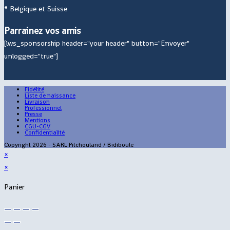
* Belgique et Suisse
Parrainez vos amis
[lws_sponsorship header="your header" button="Envoyer"
unlogged="true"]
Fidélité
Liste de naissance
Livraison
Professionnel
Presse
Mentions
CGU-CGV
Confidentialité
Copyright 2026 - SARL Pitchouland / Bidiboule
×
×
Panier