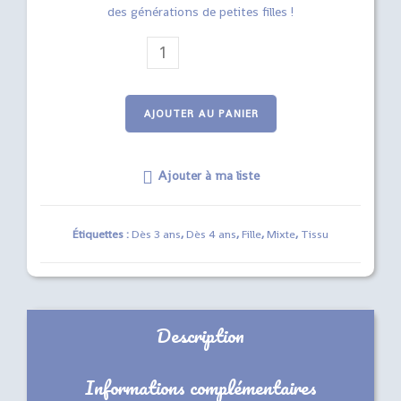
des générations de petites filles !
quantité
de
Déguisement
de
AJOUTER AU PANIER
Sirène
3/4
Ajouter à ma liste
ans
Étiquettes :
Dès 3 ans
,
Dès 4 ans
,
Fille
,
Mixte
,
Tissu
Description
Informations complémentaires