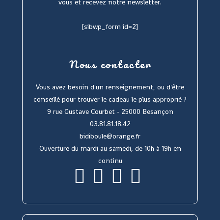
vous et recevez notre newsletter.
[sibwp_form id=2]
Nous contacter
Vous avez besoin d'un renseignement, ou d'être
conseillé pour trouver le cadeau le plus approprié ?
9 rue Gustave Courbet - 25000 Besançon
03.81.81.18.42
bidiboule@orange.fr
Ouverture du mardi au samedi, de 10h à 19h en
continu
S’ouvre
S’ouvre
S’ouvre
S’ouvre
dans
dans
dans
dans
un
un
un
un
nouvel
nouvel
nouvel
nouvel