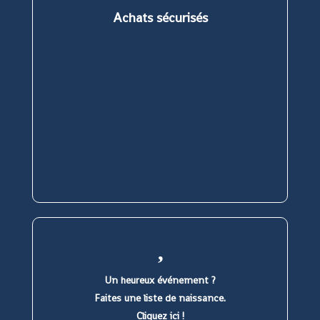
onglet
onglet
onglet
onglet
Achats sécurisés
Un heureux événement ?
Faites une liste de naissance.
Cliquez ici !