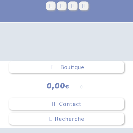
Skip
to
content
Boutique
0,00
€
0
Contact