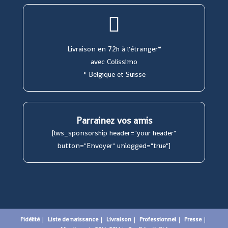
Livraison en 72h à l'étranger*
avec Colissimo
* Belgique et Suisse
Parrainez vos amis
[lws_sponsorship header="your header"
button="Envoyer" unlogged="true"]
Fidélité
Liste de naissance
Livraison
Professionnel
Presse