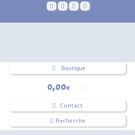
Skip
to
content
Boutique
0,00
€
0
Contact