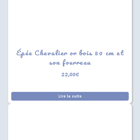
Épée Chevalier or bois 50 cm et
son fourreau
22,00
€
Lire la suite