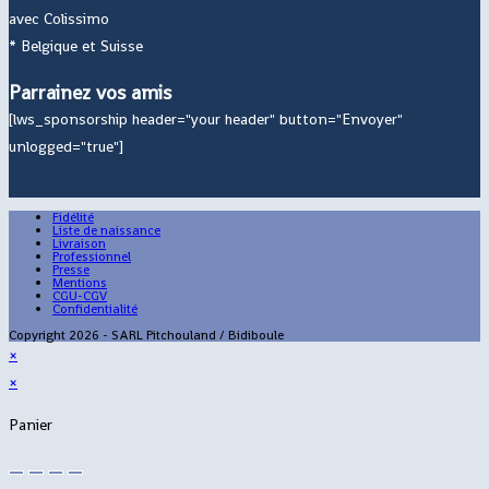
avec Colissimo
* Belgique et Suisse
Parrainez vos amis
[lws_sponsorship header="your header" button="Envoyer"
unlogged="true"]
Fidélité
Liste de naissance
Livraison
Professionnel
Presse
Mentions
CGU-CGV
Confidentialité
Copyright 2026 - SARL Pitchouland / Bidiboule
×
×
Panier