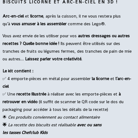
BISCUITS LICORNE ET ARC-EN-CIEL EN 3D !
Arc-en-ciel
et
licorne
, après la cuisson, il ne vous restera plus
qu’à
vous amuser à les assembler
comme des Lego®.
Vous avez envie de les utiliser pour vos
autres dressages ou autres
recettes ? Quelle bonne idée !
Ils peuvent être utilisés sur des
tranches de fruits ou légumes fermes, des tranches de pain de mie
ou autres…
Laissez parler votre créativité
.
Le kit contient :
✅ 4 emporte-pièces en métal pour assembler
la licorne
et
l’arc-en-
ciel
✅ Une
recette illustrée
à réaliser avec les emporte-pièces et
à
retrouver en vidéo
(il suffit de scanner le QR code sur le dos du
packaging pour accéder à tous les détails de la recette)
🌟
Ces produits conviennent au contact alimentaire
🌟
La recette des biscuits est réalisable
avec ou sans
les
tasses
Chefclub Kids