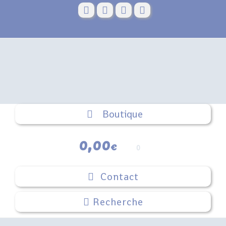
Skip
to
content
Boutique
0,00
€
0
Contact