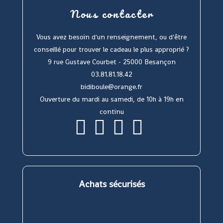
Nous contacter
Vous avez besoin d'un renseignement, ou d'être
conseillé pour trouver le cadeau le plus approprié ?
9 rue Gustave Courbet - 25000 Besançon
03.81.81.18.42
bidiboule@orange.fr
Ouverture du mardi au samedi, de 10h à 19h en
continu
S’ouvre
S’ouvre
S’ouvre
S’ouvre
dans
dans
dans
dans
un
un
un
un
nouvel
nouvel
nouvel
nouvel
onglet
onglet
onglet
onglet
Achats sécurisés