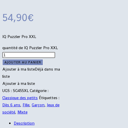
54,90
€
IQ Puzzler Pro XXL
quantité de IQ Puzzler Pro XXL
AJOUTER AU PANIER
Ajouter à ma liste
Déjà dans ma
liste
Ajouter à ma liste
UGS :
SG455XL
Catégorie :
Classique des petits
Étiquettes :
Dès 6 ans
,
Fille
,
Garçon
,
Jeux de
société
,
Mixte
Description