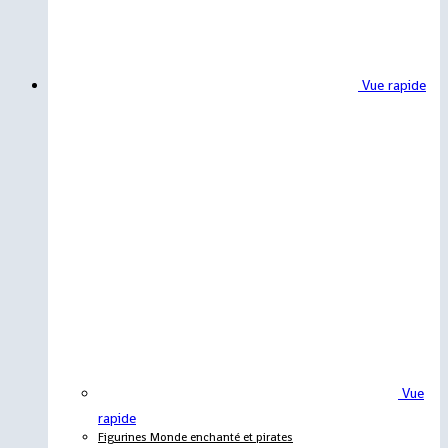
Vue rapide
Vue
rapide
Figurines Monde enchanté et pirates