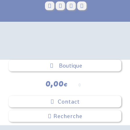
Skip
to
content
Boutique
0,00
€
0
Contact