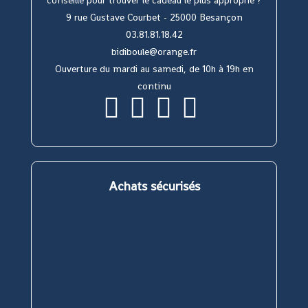
conseillé pour trouver le cadeau le plus approprié ?
9 rue Gustave Courbet - 25000 Besançon
03.81.81.18.42
bidiboule@orange.fr
Ouverture du mardi au samedi, de 10h à 19h en
continu
S’ouvre
S’ouvre
S’ouvre
S’ouvre
dans
dans
dans
dans
un
un
un
un
nouvel
nouvel
nouvel
nouvel
onglet
onglet
onglet
onglet
Achats sécurisés