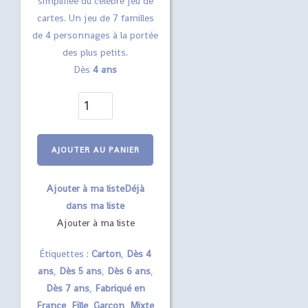
simplifiée du célèbre jeu de
cartes. Un jeu de 7 familles
de 4 personnages à la portée
des plus petits.
Dès
4 ans
quantité
de
Jeu
AJOUTER AU PANIER
des
7
familles
Ajouter à ma liste
Déjà
Les
dans ma liste
Loufoques
Ajouter à ma liste
Étiquettes :
Carton
,
Dès 4
ans
,
Dès 5 ans
,
Dès 6 ans
,
Dès 7 ans
,
Fabriqué en
France
,
Fille
,
Garçon
,
Mixte