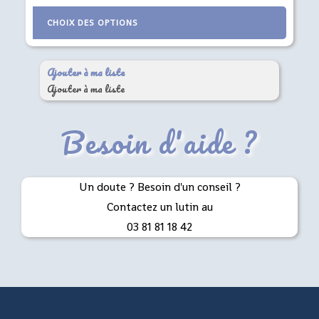
Ce
CHOIX DES OPTIONS
produit
a
plusieurs
Ajouter à ma liste
variations.
Ajouter à ma liste
Les
options
Besoin d'aide ?
peuvent
être
choisies
Un doute ? Besoin d'un conseil ?
sur
Contactez un lutin au
la
03 81 81 18 42
page
du
produit