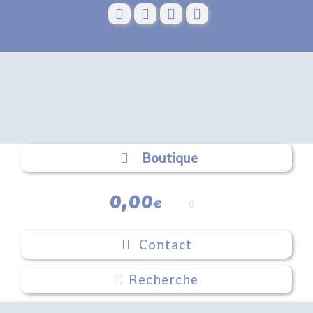
Skip
to
content
Boutique
0,00
€
0
Contact