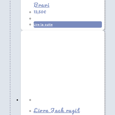
Bravi
13,50
€
Lire la suite
Livre Jack rugit