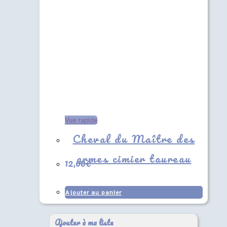
Vue rapide
Cheval du Maître des
armes cimier taureau
12,00
€
Ajouter au panier
Ajouter à ma liste