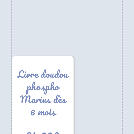
Livre doudou
phospho
Marius dès
6 mois