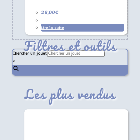
26,00
€
Lire la suite
Filtres et outils
Chercher un jouet
×
Les plus vendus