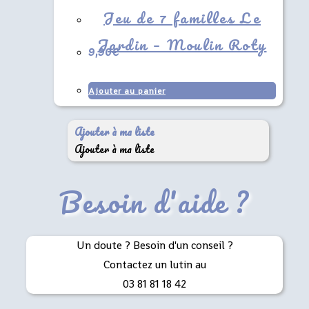
Jeu de 7 familles Le
Jardin – Moulin Roty
9,90
€
Ajouter au panier
Ajouter à ma liste
Ajouter à ma liste
Besoin d'aide ?
Un doute ? Besoin d'un conseil ?
Contactez un lutin au
03 81 81 18 42