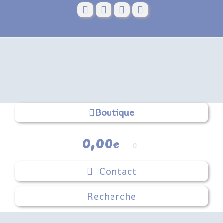
Skip
to
content
Boutique
0,00
€
0
Contact