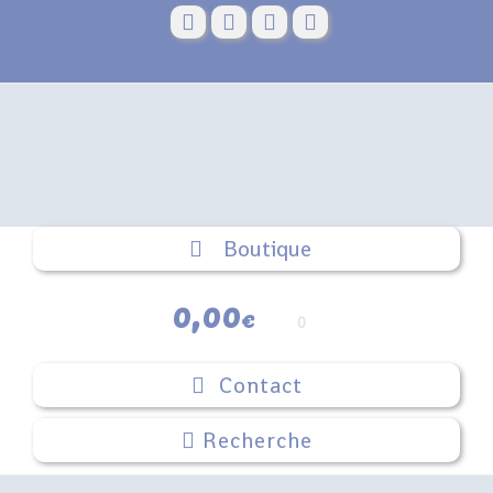
Skip
to
content
Boutique
0,00
€
0
Contact