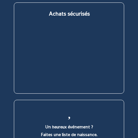
onglet
onglet
onglet
onglet
Achats sécurisés
Un heureux événement ?
Faites une liste de naissance.