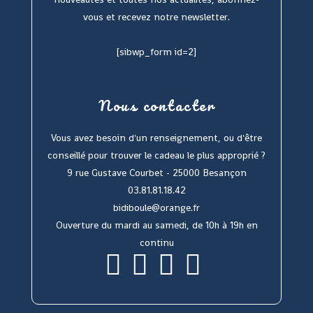
vous et recevez notre newsletter.
[sibwp_form id=2]
Nous contacter
Vous avez besoin d'un renseignement, ou d'être
conseillé pour trouver le cadeau le plus approprié ?
9 rue Gustave Courbet - 25000 Besançon
03.81.81.18.42
bidiboule@orange.fr
Ouverture du mardi au samedi, de 10h à 19h en
continu
S’ouvre
S’ouvre
S’ouvre
S’ouvre
dans
dans
dans
dans
un
un
un
un
nouvel
nouvel
nouvel
nouvel