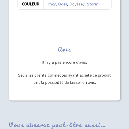
COULEUR
Inky
,
Odell
,
Odyssey
,
Storm
Avis
Il n’y a pas encore d’avis.
Seuls les clients connectés ayant acheté ce produit
ont la possibilité de laisser un avis.
Vous aimerez peut-être aussi…