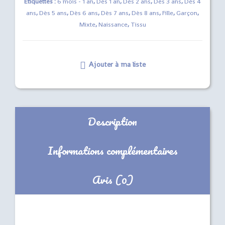
Étiquettes :
6 mois - 1 an
,
Dès 1 an
,
Dès 2 ans
,
Dès 3 ans
,
Dès 4
ans
,
Dès 5 ans
,
Dès 6 ans
,
Dès 7 ans
,
Dès 8 ans
,
Fille
,
Garçon
,
Mixte
,
Naissance
,
Tissu
Ajouter à ma liste
Description
Informations complémentaires
Avis (0)