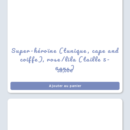
Super-héroïne (tunique, cape and
coiffe), rose/lila (taille 5-
6ans)
39,00
€
Ajouter au panier