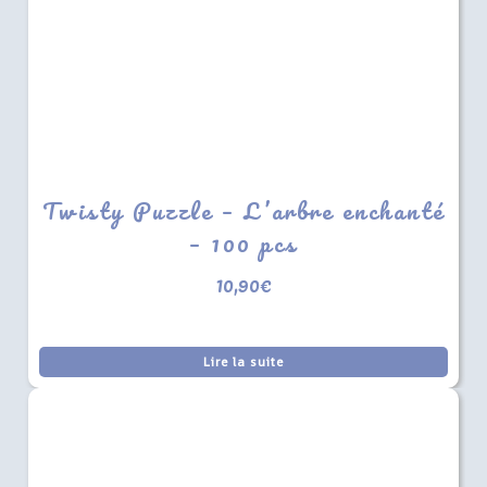
Twisty Puzzle – L’arbre enchanté
– 100 pcs
10,90
€
Lire la suite