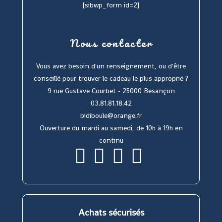
[sibwp_form id=2]
Nous contacter
Vous avez besoin d'un renseignement, ou d'être
conseillé pour trouver le cadeau le plus approprié ?
9 rue Gustave Courbet - 25000 Besançon
03.81.81.18.42
bidiboule@orange.fr
Ouverture du mardi au samedi, de 10h à 19h en
continu
S’ouvre
S’ouvre
S’ouvre
S’ouvre
dans
dans
dans
dans
un
un
un
un
nouvel
nouvel
nouvel
nouvel
onglet
onglet
onglet
onglet
Achats sécurisés