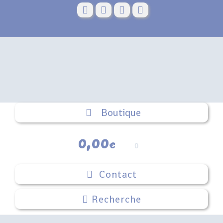
Skip
to
content
Boutique
0,00
€
0
Contact