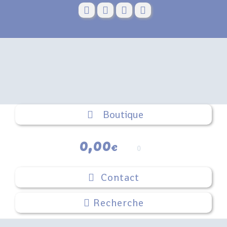
Skip
to
content
Boutique
0,00
€
0
Contact