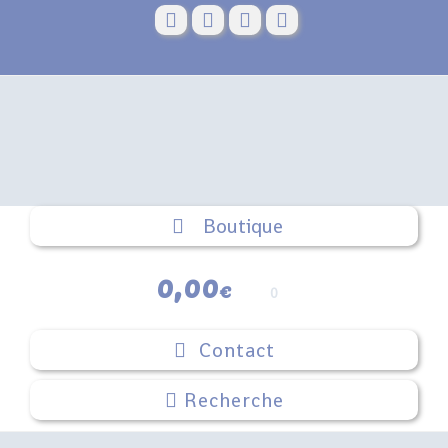
Skip
to
content
Boutique
0,00
€
0
Contact