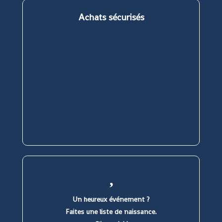
onglet
onglet
onglet
onglet
Achats sécurisés
Un heureux événement ?
Faites une liste de naissance.