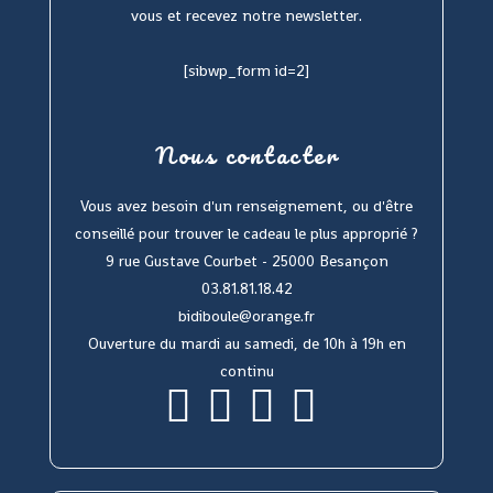
vous et recevez notre newsletter.
[sibwp_form id=2]
Nous contacter
Vous avez besoin d'un renseignement, ou d'être
conseillé pour trouver le cadeau le plus approprié ?
9 rue Gustave Courbet - 25000 Besançon
03.81.81.18.42
bidiboule@orange.fr
Ouverture du mardi au samedi, de 10h à 19h en
continu
S’ouvre
S’ouvre
S’ouvre
S’ouvre
dans
dans
dans
dans
un
un
un
un
nouvel
nouvel
nouvel
nouvel