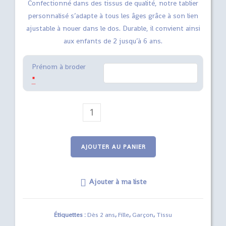
Confectionné dans des tissus de qualité, notre tablier
personnalisé s’adapte à tous les âges grâce à son lien
ajustable à nouer dans le dos. Durable, il convient ainsi
aux enfants de 2 jusqu’à 6 ans.
Prénom à broder
*
quantité
de
tablier
brodé
AJOUTER AU PANIER
et
personnalisable
Ajouter à ma liste
Lion
Étiquettes :
Dès 2 ans
,
Fille
,
Garçon
,
Tissu