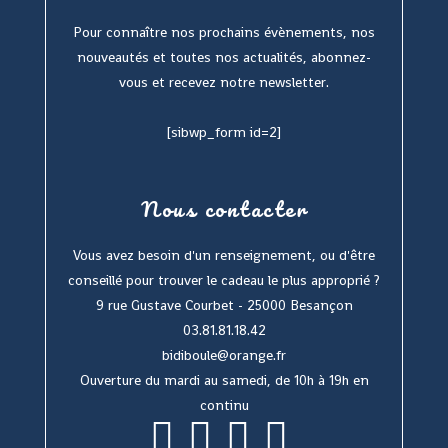
Pour connaître nos prochains évènements, nos
nouveautés et toutes nos actualités, abonnez-
vous et recevez notre newsletter.
[sibwp_form id=2]
Nous contacter
Vous avez besoin d'un renseignement, ou d'être
conseillé pour trouver le cadeau le plus approprié ?
9 rue Gustave Courbet - 25000 Besançon
03.81.81.18.42
bidiboule@orange.fr
Ouverture du mardi au samedi, de 10h à 19h en
continu
S’ouvre
S’ouvre
S’ouvre
S’ouvre