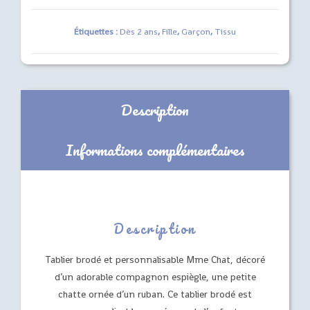
CHAT
Étiquettes :
Dès 2 ans
,
Fille
,
Garçon
,
Tissu
Description
Informations complémentaires
Description
Tablier brodé et personnalisable Mme Chat, décoré
d’un adorable compagnon espiègle, une petite
chatte ornée d’un ruban. Ce tablier brodé est