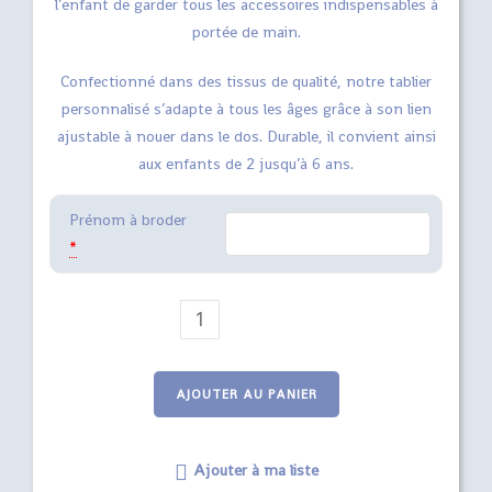
l’enfant de garder tous les accessoires indispensables à
portée de main.
Confectionné dans des tissus de qualité, notre tablier
personnalisé s’adapte à tous les âges grâce à son lien
ajustable à nouer dans le dos. Durable, il convient ainsi
aux enfants de 2 jusqu’à 6 ans.
Prénom à broder
*
quantité
de
tablier
brodé
AJOUTER AU PANIER
et
personnalisable
Ajouter à ma liste
Mme