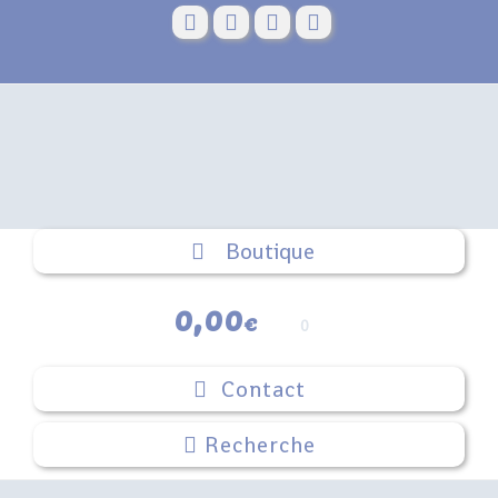
Skip
to
content
Boutique
0,00
€
0
Contact