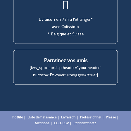
Livraison en 72h à l'étranger*
avec Colissimo
* Belgique et Suisse
Parrainez vos amis
[lws_sponsorship header="your header"
button="Envoyer" unlogged="true"]
Fidélité
Liste de naissance
Livraison
Professionnel
Presse
Mentions
CGU-CGV
Confidentialité