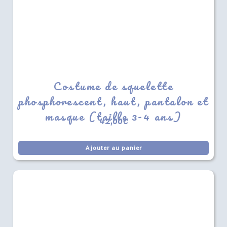
Costume de squelette
phosphorescent, haut, pantalon et
masque (taille 3-4 ans)
42,00
€
Ajouter au panier