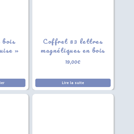
 bois
Coffret 83 lettres
uise »
magnétiques en bois
19,00
€
ier
Lire la suite