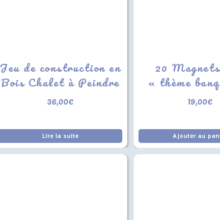
Jeu de construction en
20 Magnets
Bois Chalet à Peindre
« thème banq
36,00
€
19,00
€
Lire la suite
Ajouter au pan