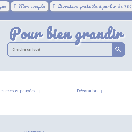
que
Mon compte
Livraison gratuite à partir de 75
Pour bien grandir
eluches et poupées
Décoration