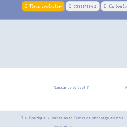
Skip
Nous contacter
0381811842
La bouti
to
content
Naissance et éveil
P
>
Boutique
>
Valise avec Outils de bricolage en bois