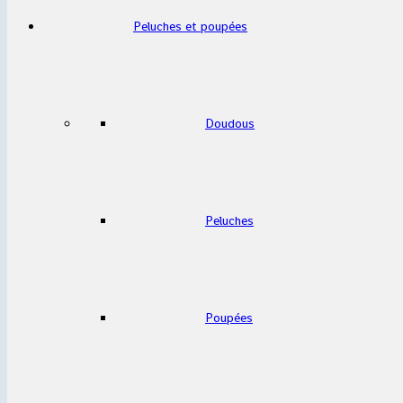
Peluches et poupées
Doudous
Peluches
Poupées