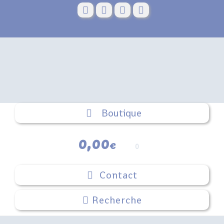
Skip
to
content
Boutique
0,00
€
0
Contact