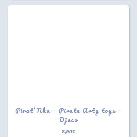
Pirat’Nha – Pirate Arty toys –
Djeco
8,90
€