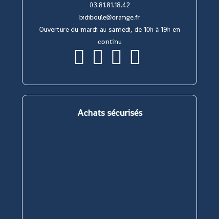
03.81.81.18.42
bidiboule@orange.fr
Ouverture du mardi au samedi, de 10h à 19h en
continu
S’ouvre
S’ouvre
S’ouvre
S’ouvre
dans
dans
dans
dans
un
un
un
un
nouvel
nouvel
nouvel
nouvel
onglet
onglet
onglet
onglet
Achats sécurisés