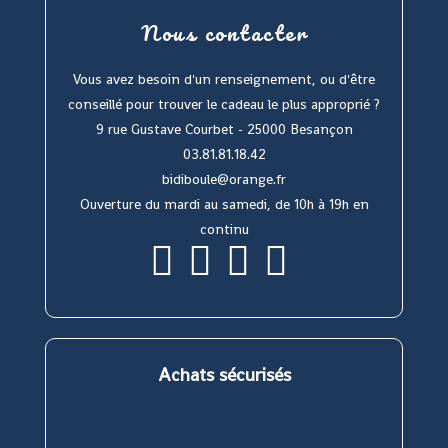
Nous contacter
Vous avez besoin d'un renseignement, ou d'être
conseillé pour trouver le cadeau le plus approprié ?
9 rue Gustave Courbet - 25000 Besançon
03.81.81.18.42
bidiboule@orange.fr
Ouverture du mardi au samedi, de 10h à 19h en
continu
S’ouvre
S’ouvre
S’ouvre
S’ouvre
dans
dans
dans
dans
un
un
un
un
nouvel
nouvel
nouvel
nouvel
onglet
onglet
onglet
onglet
Achats sécurisés