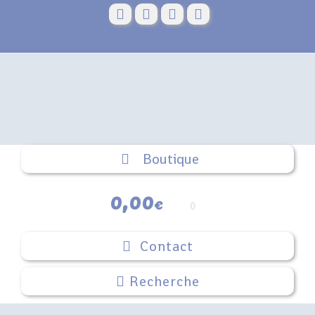
Skip
to
content
Boutique
0,00
€
0
Contact