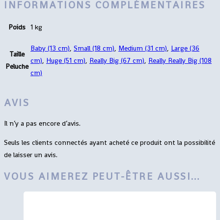
INFORMATIONS COMPLÉMENTAIRES
Poids
1 kg
Baby (13 cm)
,
Small (18 cm)
,
Medium (31 cm)
,
Large (36
Taille
cm)
,
Huge (51 cm)
,
Really Big (67 cm)
,
Really Really Big (108
Peluche
cm)
AVIS
Il n’y a pas encore d’avis.
Seuls les clients connectés ayant acheté ce produit ont la possibilité
de laisser un avis.
VOUS AIMEREZ PEUT-ÊTRE AUSSI…