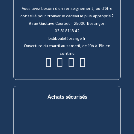
Vous avez besoin d'un renseignement, ou d'être
conseillé pour trouver le cadeau le plus approprié ?
9 rue Gustave Courbet - 25000 Besançon
03.81.81.18.42
bidiboule@orange.fr
Ouverture du mardi au samedi, de 10h à 19h en
continu
S’ouvre
S’ouvre
S’ouvre
S’ouvre
dans
dans
dans
dans
un
un
un
un
nouvel
nouvel
nouvel
nouvel
onglet
onglet
onglet
onglet
Achats sécurisés